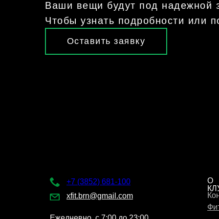
Ваши вещи будут под надежной з
Чтобы узнать подробности или п
администратора.
Оставить заявку
г. Барнаул,
Красноармейский пр-т,
47А, ТРК "Сити-Центр"
О
+7 (3852) 681-100
КЛ
Ко
xfit.brn@gmail.com
Фи
Ежедневно, с 7:00 до 23:00